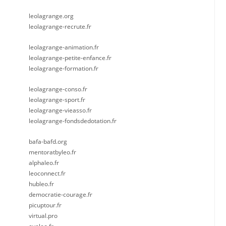
leolagrange.org
leolagrange-recrute.fr
leolagrange-animation.fr
leolagrange-petite-enfance.fr
leolagrange-formation.fr
leolagrange-conso.fr
leolagrange-sport.fr
leolagrange-vieasso.fr
leolagrange-fondsdedotation.fr
bafa-bafd.org
mentoratbyleo.fr
alphaleo.fr
leoconnect.fr
hubleo.fr
democratie-courage.fr
picuptour.fr
virtual.pro