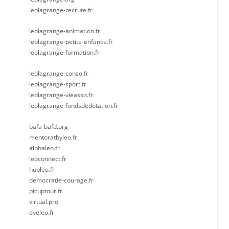
leolagrange-recrute.fr
leolagrange-animation.fr
leolagrange-petite-enfance.fr
leolagrange-formation.fr
leolagrange-conso.fr
leolagrange-sport.fr
leolagrange-vieasso.fr
leolagrange-fondsdedotation.fr
bafa-bafd.org
mentoratbyleo.fr
alphaleo.fr
leoconnect.fr
hubleo.fr
democratie-courage.fr
picuptour.fr
virtual.pro
eveleo.fr