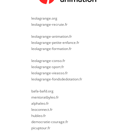
leolagrange.org
leolagrange-recrute.fr
leolagrange-animation.fr
leolagrange-petite-enfance.fr
leolagrange-formation.fr
leolagrange-conso.fr
leolagrange-sport.fr
leolagrange-vieasso.fr
leolagrange-fondsdedotation.fr
bafa-bafd.org
mentoratbyleo.fr
alphaleo.fr
leoconnect.fr
hubleo.fr
democratie-courage.fr
picuptour.fr